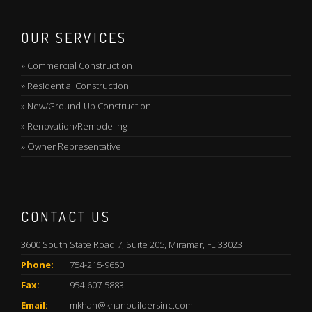
OUR SERVICES
»
Commercial Construction
»
Residential Construction
»
New/Ground-Up Construction
»
Renovation/Remodeling
»
Owner Representative
CONTACT US
3600 South State Road 7, Suite 205, Miramar, FL 33023
Phone:
754-215-9650
Fax:
954-607-5883
Email:
mkhan@khanbuildersinc.com